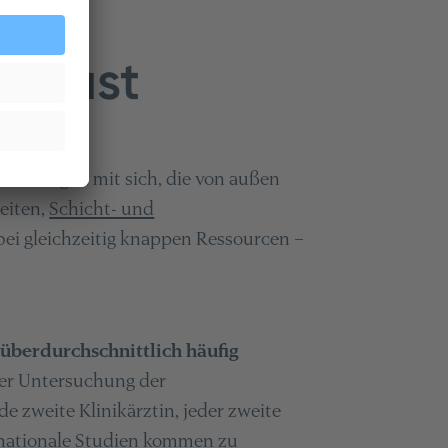
e Last
 Belastungen mit sich, die von außen
eiten,
Schicht- und
bei gleichzeitig knappen Ressourcen –
e
überdurchschnittlich häufig
ner Untersuchung der
e zweite Klinikärztin, jeder zweite
rnationale Studien kommen zu