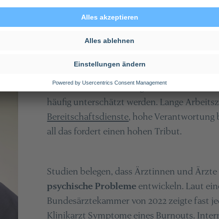
Die unsichtbar
Der ärztliche Beruf bringt eine Vielzahl an
häufig unterschätzt werden. Lange Arbeitsz
Bereitschaftsdienste
, hohe Verantwortung 
all das fordert einen hohen Tribut.
Studien belegen, dass Ärztinnen und Ärzt
psychische Probleme
entwickeln. Laut ei
Bundesärztekammer von 2022 zeigte fast jed
Klinikarzt Symptome eines
Burnouts
. Inte