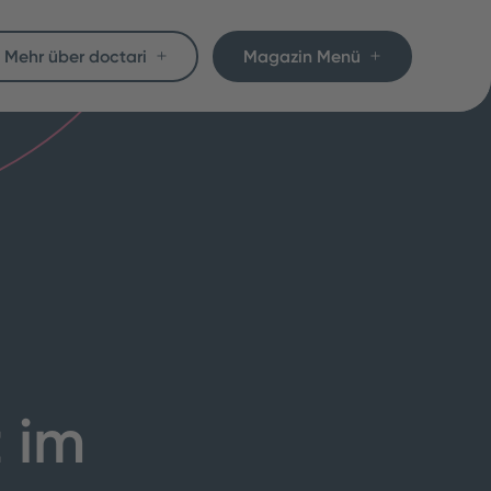
Mehr über doctari
Magazin Menü
 im