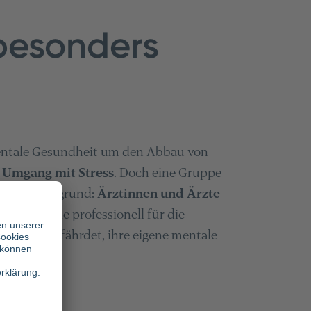
 besonders
entale Gesundheit um den Abbau von
n
Umgang mit Stress
. Doch eine Gruppe
t im Hintergrund:
Ärztinnen und Ärzte
jenigen, die professionell für die
sonders gefährdet, ihre eigene mentale