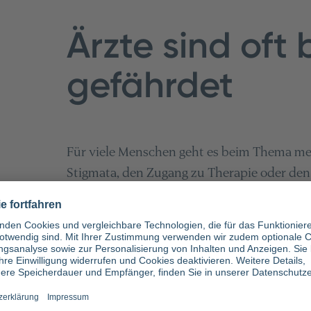
Ärzte sind oft
gefährdet
Für viele Menschen geht es beim Thema m
Stigmata, den Zugang zu Therapie oder de
bleibt in der öffentlichen Wahrnehmung of
selbst
. Denn paradoxerweise sind gerade die
Gesundheit anderer verantwortlich sind, be
Gesundheit aus dem Blick zu verlieren.