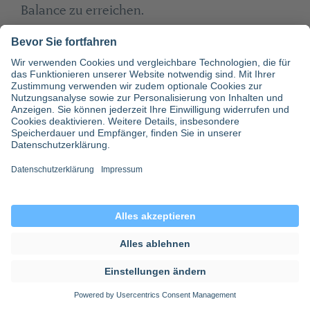
Balance zu erreichen.
Neue Kontakte
: Durch wechselnde
Einsatzorte lernen Sie neue KollegInnen aus
vielen Fachbereichen und viele Entscheider
kennen. So bauen Sie als Ärztin oder Arzt ein
wertvolles Netzwerk in der
Gesundheitsbranche auf.
Gehalt:
Als Honorararzt / Vertretungsarzt
verdienen Sie deutlich mehr als Ihre
festangestellten KollegInnen. Ganz konkret
können Sie bei doctarit bis zu 120 Euro pro
Stunde verdienen.
Neue Herausforderungen
: Als Mediznerin