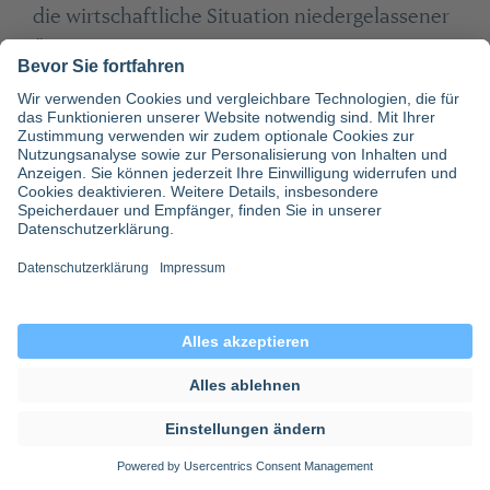
die wirtschaftliche Situation niedergelassener
ÄrztInnen auswirken. Allerdings lässt sich das
Einkommen nicht pauschal nach Bundesland
vergleichen.
Anders als bei angestellten ÄrztInnen gibt es
für niedergelassene MedizinerInnen keine
standardisierten Gehälter. Stattdessen hängt
das tatsächliche Einkommen von mehreren
Faktoren ab, darunter:
regionale Versorgungsstruktur
Patientennachfrage
Fachrichtung
Praxisgröße und Kostenstruktur