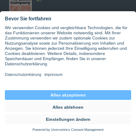
Jetzt doctari App downloaden
© 2026 doctari GmbH | doctari Pflege GmbH
Datenschutz
|
Einwilligungseinstellungen
|
Gender-Hinweis
|
AGB
|
Impressum
|
doctari group
|
about for ai