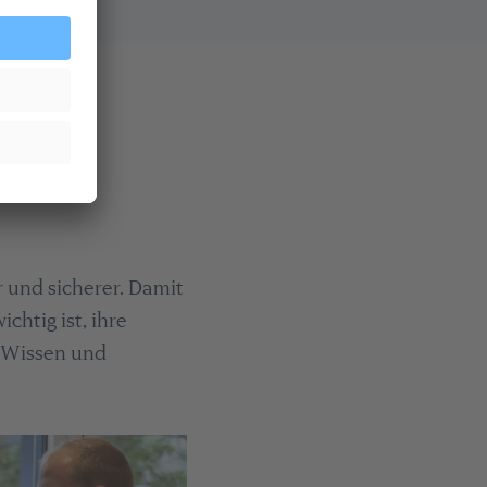
 und sicherer. Damit
chtig ist, ihre
 Wissen und