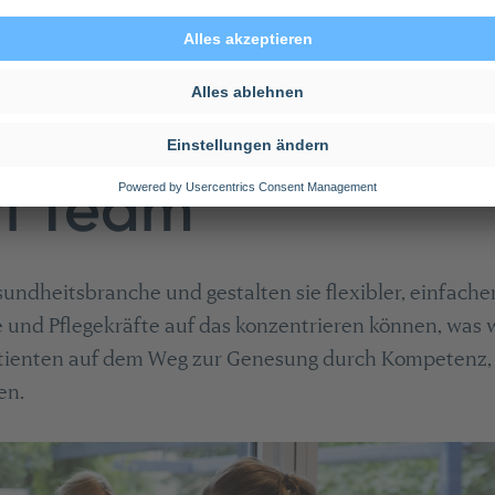
ri Team
ndheitsbranche und gestalten sie flexibler, einfacher
 und Pflegekräfte auf das konzentrieren können, was wi
atienten auf dem Weg zur Genesung durch Kompetenz,
en.