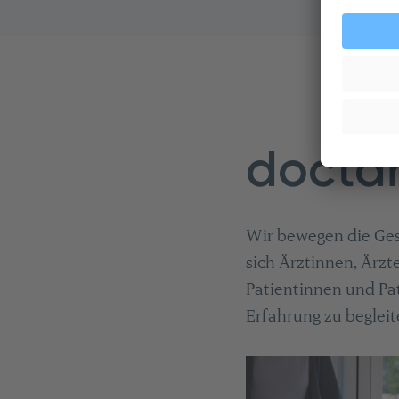
docta
Wir bewegen die Gesu
sich Ärztinnen, Ärzte
Patientinnen und P
Erfahrung zu begleit