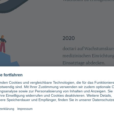
2020
doctari auf Wachstumskur
medizinischen Einrichtunge
Einsatztage abdecken.