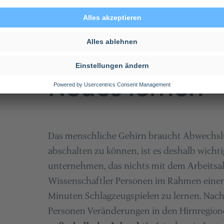
1. Musizieren
Neues lernen
Das menschliche Gehirn braucht Abwechsl
abschalten zu können, ist es deshalb wicht
unternehmen, das nichts mit dem Arbeitsal
Wissenschaftler Personen im Rahmen einer
Minuten Schlagzeugspielen zu lernen. Nach
Personen Veränderungen in den Hirnregionen