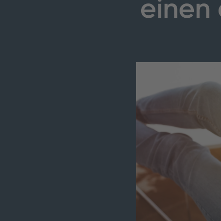
einen
7
.
7. Rituale integrieren, die den Feierabe…
8
.
Wenn nichts hilft: Grübeln kann krank ma…