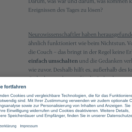
Darum, was war und darum, was kommen kö
Ereignissen des Tages zu lösen?
Neurowissenschaftler haben herausgefund
ähnlich funktioniert wie beim Nichtstun. Vo
die Couch – das bringt in der Regel keine 
einfach umschalten
und die Gedanken verh
wie zuvor. Deshalb hilft es, außerhalb des J
Gedankenstrukturen für die Ruhephasen a
aktiv darum kümmern, dass das Entspannen
Beispiel beim Sport oder beim Erlernen ein