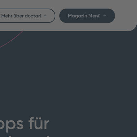
Mehr über doctari
Magazin Menü
pps für