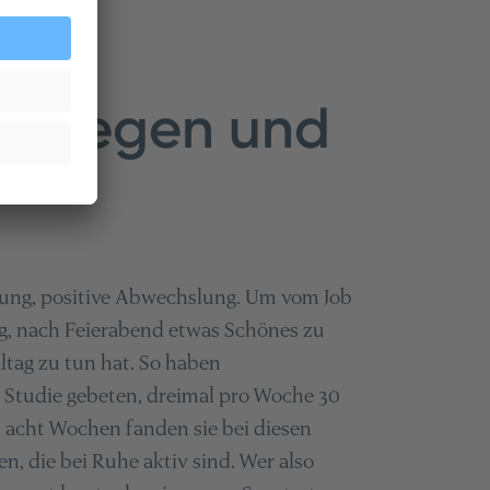
, bewegen und
ung, positive Abwechslung. Um vom Job
ig, nach Feierabend etwas Schönes zu
ltag zu tun hat. So haben
 Studie gebeten, dreimal pro Woche 30
 acht Wochen fanden sie bei diesen
, die bei Ruhe aktiv sind. Wer also