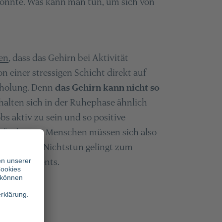
nnte. Was kann man tun, um sich von
en
, dass das Gehirn bei Aktivität
n einer stressigen Schicht direkt auf
Erholung. Denn
das Gehirn kann nicht so
alten sich in der Ruhephase ähnlich
obs aktiv zu sein und so positive
ufzubauen. Menschen müssen sich also
 bzw. das Nichtstun gelingt zum
es Instruments.