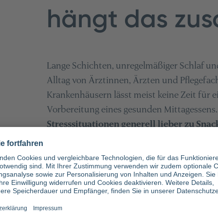
hängt das zu
Lange Schichten, unregelmäßiger Schlaf un
Alltag von Ärztinnen, Ärzten und Pflegefac
Krankenhäusern lässt meist keine Zeit für e
Vorbereitung eines gesunden Mittagessen
Stresssituationen generell lieber zu Sna
Doch warum ist das so? Warum fällt es unt
Entscheidungen zu treffen?
Die Antwort liegt in biologischen und psy
Essverhalten steuern. Die folgenden psychol