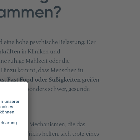
sammen?
d eine hohe psychische Belastung: Der
hkräften in Kliniken und
ine ruhige Mahlzeit oder die
s. Hinzu kommt, dass Menschen
in
cks, Fast Food oder Süßigkeiten
greifen.
er Druck besonders schwer, gesunde
chologischen Mechanismen, die das
ogischen Tricks helfen, sich trotz eines