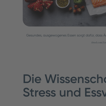
Gesundes, ausgewogenes Essen sorgt dafür, dass Ärz
iStock.com/Li
Die Wissenscha
Stress und Ess