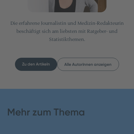
Die erfahrene Journalistin und Medizin-Redakteurin
beschäftigt sich am liebsten mit Ratgeber- und
Statistikthemen.
Zu den Artikeln
Alle AutorInnen anzeigen
Inhaltsverzeichnis
Teilen
Mehr zum Thema
1. Orthopäden sind besonders unzufrieden
2. Höhere Zufriedenheit bei PsychotherapeutInnen