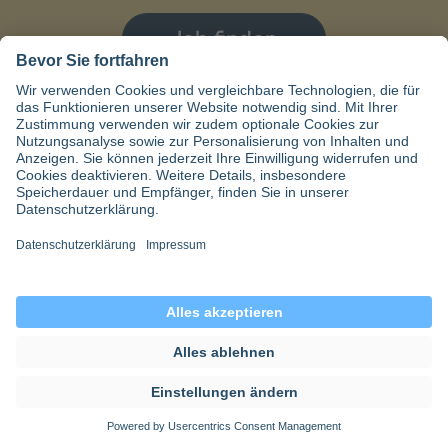
Job finden
doctari
Über uns
Karriere
Presse
Kontakt
doctari city