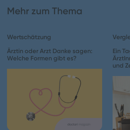
Mehr zum Thema
1. Orthopäden sind besonders unzufrieden
2. Höhere Zufriedenheit bei PsychotherapeutInnen
Wertschätzung
Vergl
Ärztin oder Arzt Danke sagen:
Ein Ta
Schließen
Welche Formen gibt es?
ÄrztIn
und Z