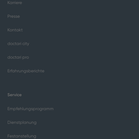
Amely Schneider | 26.11.2025 | Lesedauer:
5 Minuten
Immer mehr Menschen mit Demenz werden in
deutschen Krankenhäusern behandelt und sind
da oft verunsichert und orientierungslos. So
können sich Kliniken besser darauf einstellen.