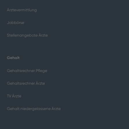
Fremde Gesichter, ungewohnte Geräusche, ein neuer
Tagesablauf – für Demenzkranke kann ein
Krankenhausaufenthalt verwirrend sein. Er reißt sie
aus ihrer gewohnten Umgebung und den vertrauten
Routinen. Das führt nicht selten dazu, dass sich
typische Symptome wie Unruhe,
Orientierungslosigkeit oder Aggressivität
verschlimmern.
Laut dem Krankenhausreport 2025 der der BARMER-
Krankenkasse leiden bereits sieben Prozent aller
PatientInnen in deutschen Kliniken an Demenz. Eine