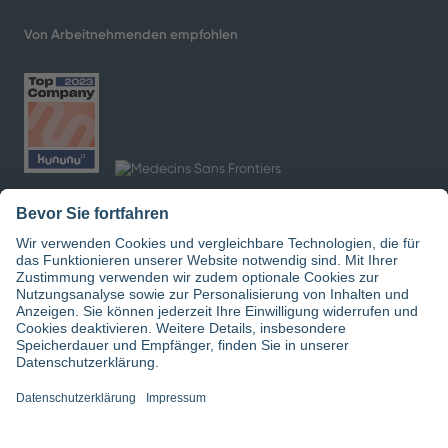
ansteigen
. Die meisten Krankenhäuser in Deutschland
sind darauf nur unzureichend vorbereitet. Hinzu
kommt, dass eine Demenzerkrankung bei der
Aufnahme häufig nicht bekannt ist. Das Personal wird
davon überrascht und kann nicht proaktiv handeln.
Was können Krankenhäuser tun, um besser gewappnet
zu sein?
Nähe schaffen durch
Interesse an persönlicher
Geschichte
In spezifischen Schulungen lernen ÄrztInnen und
Pflegekräfte, ein Bewusstsein für die besonderen