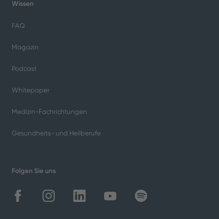
Studie der Robert Bosch Stiftung aus dem Jahr 2019
zeigte: Rund 18 Prozent der KrankenhauspatientInnen
über 65 Jahre sind demenzkrank.
Zahl der
Demenzpatienten in
Kliniken steigt
In einer Gesellschaft, die immer älter wird, wird sich
dieses Problem weiter verschärfen. Im Jahr 2023 gab es
in Deutschland etwa 1,84 Millionen Menschen mit
einer Demenzdiagnose. Bis zum Jahr 2050 könnte diese
Zahl Schätzungen zufolge
auf bis zu 2,8 Millionen