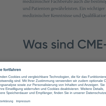
medizinischer Fachberufe auch die bestmög
und Patienten gewährleisten. Ein wichtiger
medizinischer Kenntnisse und Qualifikat
Was sind CME
Den gesetzlichen und berufsrechtlichen Ra
Deutschland die Bundesärztekammer vor. Hie
Ärztinnen und Ärzte eine Fortbildungspfli
und -therapeuten
inklusive. Als Nachweis 
Weiterbildungsveranstaltungen dient ein 
Punkte erworben werden.