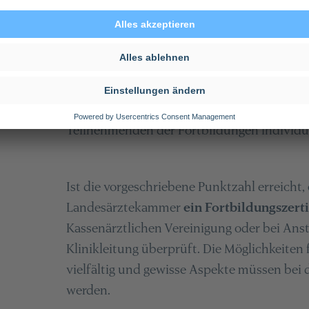
CME steht für
C
ontinuing
M
edical
E
ducat
medizinische Weiterbildung. Die Bundesä
Fortbildungspunkten innerhalb von fünf
oder verteilt über den gesamten Zeitraum 
Teilnehmenden der Fortbildungen individue
Ist die vorgeschriebene Punktzahl erreicht, 
Landesärztekammer
ein Fortbildungszerti
Kassenärztlichen Vereinigung oder bei Ans
Klinikleitung überprüft. Die Möglichkeite
vielfältig und gewisse Aspekte müssen bei 
werden.