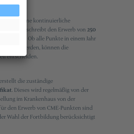
ion, also eine kontinuierliche
rztekammer schreibt den Erwerb von
250
 Jahren
vor. Ob alle Punkte in einem Jahr
erworben werden, können die
ll entscheiden.
erstellt die zuständige
fikat
. Dieses wird regelmäßig von der
tellung im Krankenhaus von der
n für den Erwerb von CME-Punkten sind
der Wahl der Fortbildung berücksichtigt