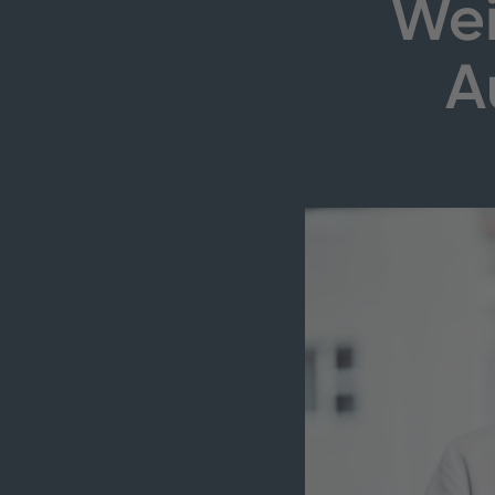
Wei
A