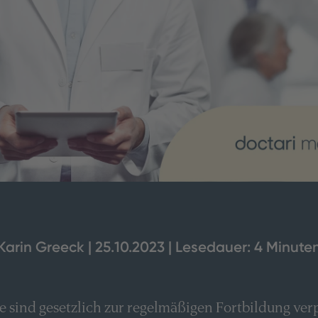
Karin Greeck | 25.10.2023 | Lesedauer: 4 Minute
 sind gesetzlich zur regelmäßigen Fortbildung verpf