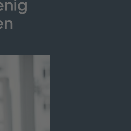
enig
en