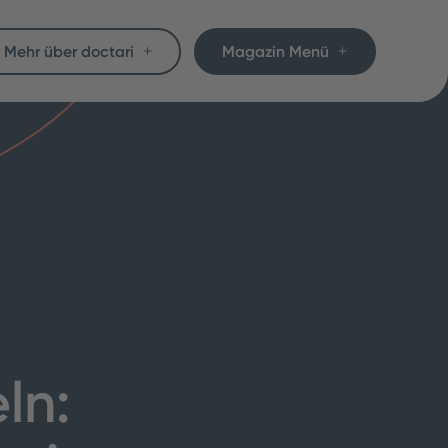
Mehr über doctari
Magazin Menü
ln: