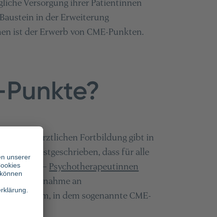
liche Versorgung ihrer Patientinnen
 Baustein in der Erweiterung
ionen ist der Erwerb von CME-Punkten.
-Punkte?
hmen zur ärztlichen Fortbildung gibt in
r steht festgeschrieben, dass für alle
cht besteht –
Psychotherapeutinnen
über die Teilnahme an
Punktesystem, in dem sogenannte CME-