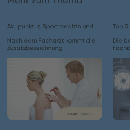
Mehr zum Thema
2. Geplante Maßnahmen und Anpassungen
Akupunktur, Sportmedizin und Co.
Top 5 
3. Drohen Schließungen von Standorten und
Fachabteilungen?
Nach dem Facharzt kommt die
Die b
Zusatzbezeichnung
Facha
4. Die wirtschaftliche Lage der Psychiatrien
Schließen