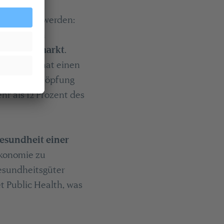
ines klar werden:
en
, das vom
sundheitsmarkt
.
chnet. Sie hat einen
ruttowertschöpfung
hr als 12 Prozent des
esundheit einer
ökonomie zu
esundheitsgüter
 Public Health, was