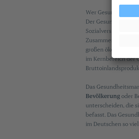
Wer Gesundheitsmana
Der Gesundheitsmark
Sozialversicherungss
Zusammengefasst we
großen ökonomischen
im Kernbereich der 
Bruttoinlandsproduk
Das Gesundheitsma
Bevölkerung
oder B
unterscheiden, die 
befasst. Das Gesund
im Deutschen so vie