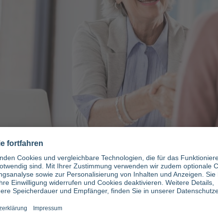
cht: Studium
dheitsmanageme