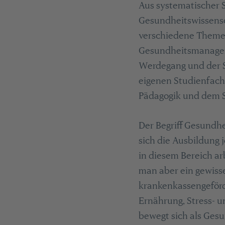
Aus systematischer 
Gesundheitswissensch
verschiedene Them
Gesundheitsmanageri
Werdegang und der S
eigenen Studienfach
Pädagogik und dem 
Der Begriff Gesundh
sich die Ausbildung 
in diesem Bereich a
man aber ein gewisse
krankenkassengeförd
Ernährung, Stress-
bewegt sich als Ges