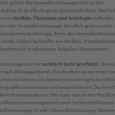
Sicht gehört das Gesundheitsmanagement zu den
aften. Es ist allerdings ein Querschnittsfach. Das hei
en aus
Medizin, Ökonomie und Soziologie
einfließen
n oder Gesundheitsmanager beruflich genau macht, i
pezialisierung abhängig. Bevor das Gesundheitsman
 wurde, haben Fachkräfte aus Medizin, Wirtschaftswi
Sportbereich vergleichbare Aufgaben übernommen.
eitsmanagement ist
rechtlich nicht geschützt
. Deswe
je nach Bildungsanbieter. Das Studium ist nur einer v
rbeiten zu können. Um bestimmte Leistungen durchfüh
s Qualifikationsniveau nachweisen können. Das betrif
erte Präventionskurse. Hier kann man in den Handlu
 und Ressourcenmanagement sowie Suchtmittelkonsum 
undheitsmanagerin oder Gesundheitsmanager überwie