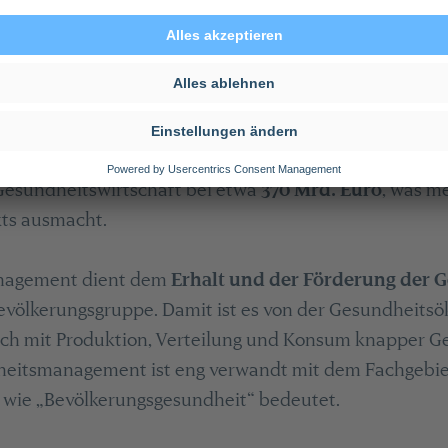
gement studieren möchte, muss sich zunächst über e
t ist eine Welt für sich. Neben dem
Gesundheitswes
ystem abgedeckt wird, gibt es einen relativ
freien Ge
rden beide Bereiche als
Gesundheitswirtschaft
bezei
 Stellenwert für Deutschland. Im Jahr 2018 lag die B
Gesundheitswirtschaft bei etwa
370 Mrd. Euro
, was me
ts ausmacht.
nagement dient dem
Erhalt und der Förderung der G
evölkerungsgruppe. Damit ist es von der Gesundheits
sich mit Produktion, Verteilung und Konsum knapper G
heitsmanagement ist eng verwandt mit dem Fachgebiet
l wie „Bevölkerungsgesundheit“ bedeutet.