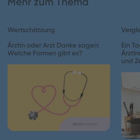
Mehr zum Thema
1. Das Wichtigste in Kürze
Wertschätzung
Vergl
Schließen
Ärztin oder Arzt Danke sagen:
Ein Ta
Welche Formen gibt es?
ÄrztIn
und Z