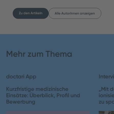
Zu den Artikeln
Alle AutorInnen anzeigen
Inhaltsverzeichnis
Teilen
Mehr zum Thema
Schließen
doctari App
Interv
Kurzfristige medizinische
„Mit 
Einsätze: Überblick, Profil und
ionisi
Bewerbung
zu sp