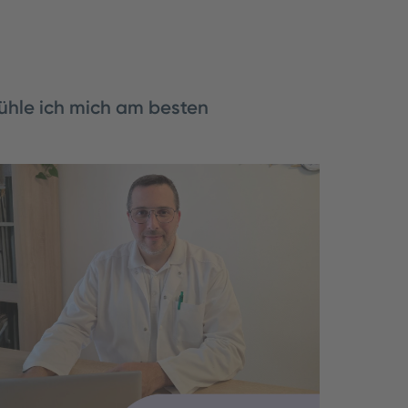
fühle ich mich am besten
ard arbeitet seit mehreren Jahren in der
Psychiater findet, diese Erfahrung sollte
t, jede junge Ärztin gemacht ha…