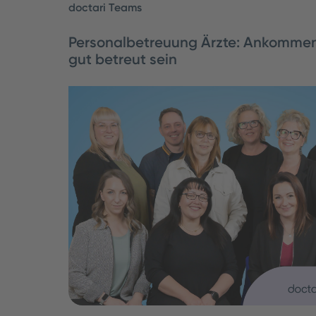
doctari Teams
Personalbetreuung Ärzte: Ankommen
gut betreut sein
Was passiert hinter den Kulissen, wenn Ärz
doctari starten? Das Team Personalbetreuun
einen reibungslosen Ablauf – fachlich und