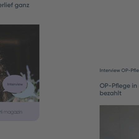
rlief ganz
in der
 zu Hause. Wie
erview.
Interview OP-Pfl
OP-Pflege in 
bezahlt
OP-Pfleger Lars 
Zeitarbeitskraf
verschiedenen O