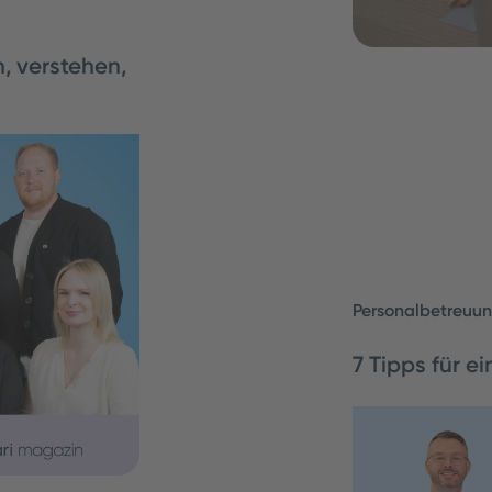
, verstehen,
tInnen bei
g sorgt für
 menschlich.…
Personalbetreuun
7 Tipps für ei
Die Zeitarbeit 
sich. Deshalb 
Pflege nach Tip