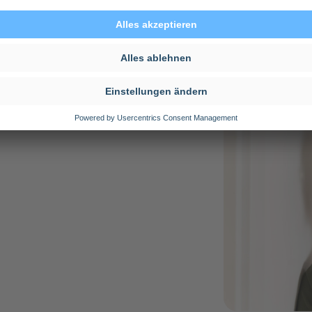
Unterkunft
doctari Trave
wohnen
doctari vermitt
passende Unterk
funktioniert, e