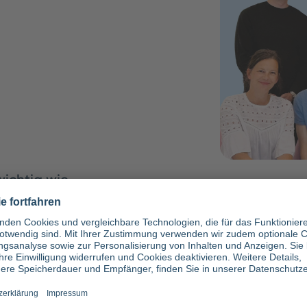
wichtig wie
n ersten Einsatz
 Leiterin
tlung…