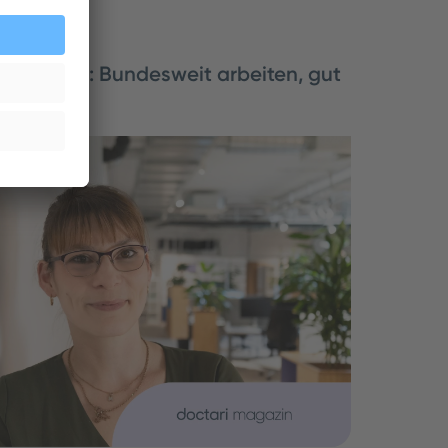
l Services: Bundesweit arbeiten, gut
elt Einsätze in ganz Deutschland - und die
unft gleich mit dazu. Wie das
rklärt Kristina von unserem Travel-Service…