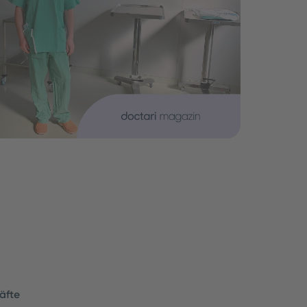
räfte