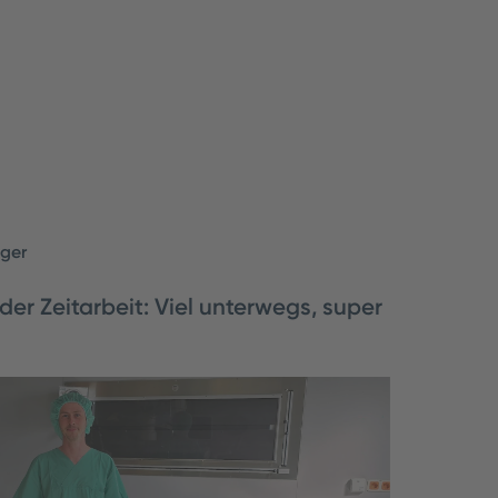
eger
der Zeitarbeit: Viel unterwegs, super
Gröning (40) ist seit neun Jahren als
t für doctari unterwegs und im Einsatz in
Ps. Welche Vorteile das für ihn ha…