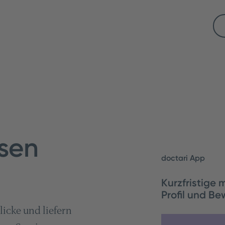
ssen
doctari App
Kurzfristige 
Profil und B
icke und liefern
Kurzfristige me