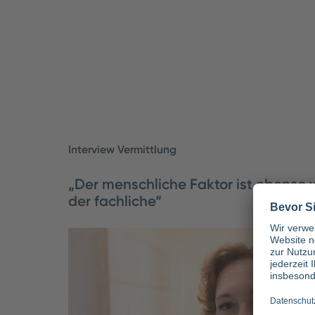
Interview Vermittlung
„Der menschliche Faktor ist ebenso 
der fachliche“
Von der Registrierung bis zum erfolgreiche
in der Zeitarbeit: Wir haben Susanne Grube,
Vermittlung Pflege, gefragt, wie die Vermit