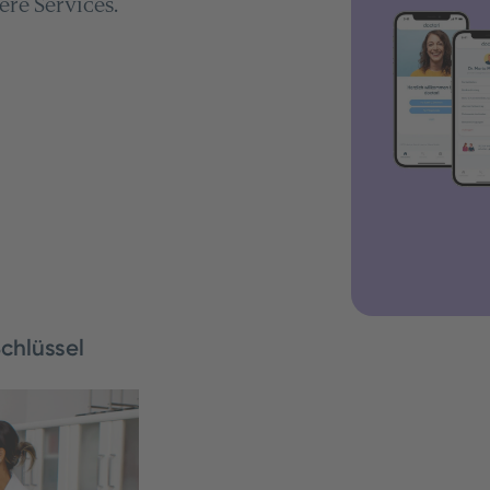
ere Services.
man Vergütung,
einfach, struktu
Schlüssel
ützen,
latz. Doch wie