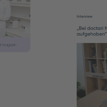
Interview
„Bei doctari 
aufgehoben“
Louay Sheikh Al
Zeitarbeit. Der 
jeder junge Arz