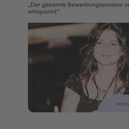
„Der gesamte Bewerbungsprozess ve
entspannt“
Didem Uyar ist MTRA und arbeitet für uns 
Zeitarbeit. Trotzdem schläft sie jede Nacht
funktioniert das? Das erklärt sie uns im Int