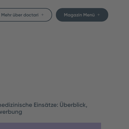
Mehr über doctari
Magazin Menü
medizinische Einsätze: Überblick,
ewerbung
dizinische Einsätze organisieren: So behält