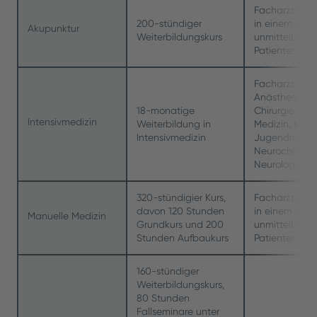
Facharztaner
200-stündiger
in einem Gebi
Akupunktur
Weiterbildungskurs
unmittelbarer
Patientenver
Facharzt in
Anästhesiolog
18-monatige
Chirurgie, Inn
Intensivmedizin
Weiterbildung in
Medizin, Kind
Intensivmedizin
Jugendmedizi
Neurochirurgi
Neurologie
320-stündigier Kurs,
Facharztaner
davon 120 Stunden
in einem Gebi
Manuelle Medizin
Grundkurs und 200
unmittelbarer
Stunden Aufbaukurs
Patientenver
160-stündiger
Weiterbildungskurs,
80 Stunden
Fallseminare unter