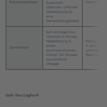
Naturheilverfahren
Facharzttitel
Supervision
(alternativ: 6 Monate
Weiterbildung an
einer
Weiterbildungsstätte)
240-stündiger Kurs
(alternativ 6 Monate
Weiterbildung in
Facharztaner
einem
in einem Gebi
Sportmedizin
sportmedizinischen
unmittelbarer
Institut), 120 Stunden
Patientenver
sportärztliche
Tätigkeit
Info: Das Logbuch