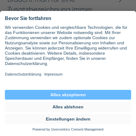
Zusatzbezeichnung immer
einen Facharzttitel?
Kann man eine
Zusatzbezeichnung neben
dem Beruf erwerben?
Was ändert sich durch die
MWBO-Reform 2025/2026?
Inhaltsverzeichnis
Teilen