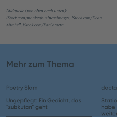
Bildquelle (von oben nach unten):
iStock.com/monkeybusinessimages, iStock.com/Dean
Mitchell, iStock.com/FatCamera
Inhaltsverzeichnis
Teilen
Mehr zum Thema
1. Die unzufriedene Stimme im Kopf
2. Selbstreflexion und die Erkenntnis über dysfunktionale
Gedanken
Poetry Slam
docta
3. Die Notwendigkeit der Abgrenzung
Ungepflegt: Ein Gedicht, das
Stati
"subkutan" geht
habe 
4. Die Bedeutung der Psychohygiene
weiter