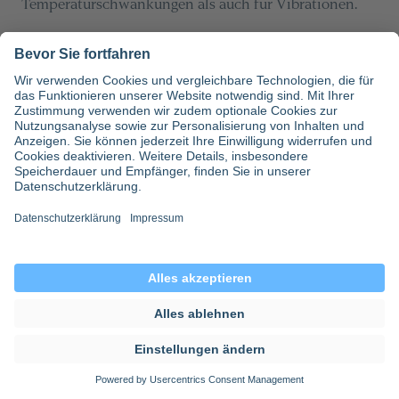
Temperaturschwankungen als auch für Vibrationen.
Aus diesem Grund wurden Blutproben
zum Vergleich
in einer Drohne, in einer Drohne mit
Vibrationsschutz und auf regulärem Weg auf dem
Boden
transportiert und anschließend verglichen.
Hierbei zeigten sich keine nennenswerten
Unterschiede bei der Auswertung. Allerdings wurde im
Rahmen der Studie erkannt, welch großer Aufwand
der Drohnenbetrieb hinsichtlich der Überwachung des
Flugraums darstellen kann. Da in einem großen
Klinikum wie in Köln auch Hubschrauber starten und
landen, musste jeder Drohnenflug einzeln an- und
abgemeldet werden.
Inhaltsverzeichnis
Teilen