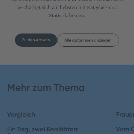
beschäftigt sich am liebsten mit Ratgeber- und
Statistikthemen.
Zu den Artikeln
Alle AutorInnen anzeigen
Inhaltsverzeichnis
Teilen
Mehr zum Thema
1. Erste europaweite Regelgenehmigung
2. Was genau soll per Drohne transportiert werden?
Vergleich
Fraue
3. Herausforderungen des Drohnenflugs
Ein Tag, zwei Realitäten:
Vom O