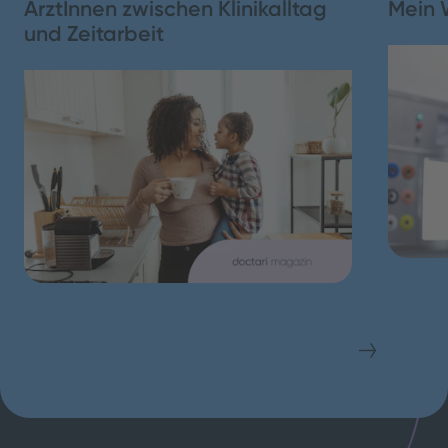
ÄrztInnen zwischen Klinikalltag
Mein 
und Zeitarbeit
Schließen