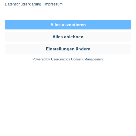
P für persönliche Schutzmaßnahmen:
Handschuhe, Mundschutz und Schutzkittel sind
die Basics. Regelmäßiges Händewaschen und
korrektes Ablegen kontaminierter Schutzkleidung
verhindern Keimübertragungen.
Inhaltsverzeichnis
Teilen
1. Die Eckpunkte des Pflegekompetenzgesetzes im
Überblick
Alle Jobs ansehen
2. Der Deutsche Pflegerat spricht von wegweisenden
Änderungen
Gesundheits- und
3. Was ist eine Advanced Practise Nurse?
Krankenpfleger/in
Zentrale Notaufnahme