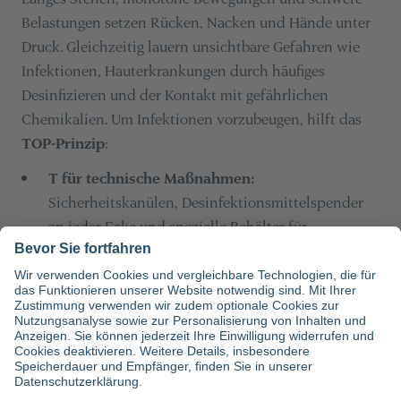
Belastungen setzen Rücken, Nacken und Hände unter
Druck. Gleichzeitig lauern unsichtbare Gefahren wie
Infektionen, Hauterkrankungen durch häufiges
Desinfizieren und der Kontakt mit gefährlichen
Chemikalien. Um Infektionen vorzubeugen, hilft das
TOP-Prinzip
:
T für technische Maßnahmen:
Sicherheitskanülen, Desinfektionsmittelspender
an jeder Ecke und spezielle Behälter für
kontaminiertes Material sind essenziell.
O für organisatorische Maßnahmen:
Klare
Arbeitsabläufe, regelmäßige Schulungen und gute
Kommunikation minimieren Risiken. Ein
strukturiertes Vorgehen bei der Wundversorgung
verringert die Gefahr von Infektionen.