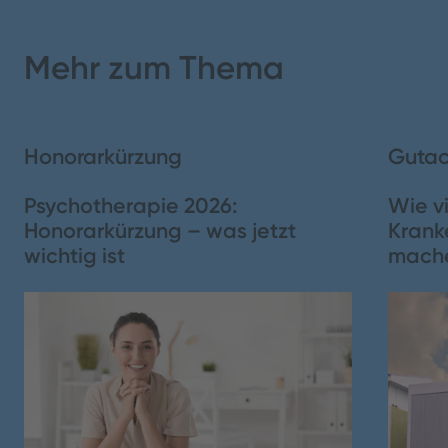
Inhaltsverzeichnis
Teilen
Mehr zum Thema
1. Die Eckpunkte des Pflegekompetenzgesetzes im
Überblick
2. Der Deutsche Pflegerat spricht von wegweisenden
Honorarkürzung
Gutac
Änderungen
Psychotherapie 2026:
Wie vi
3. Was ist eine Advanced Practise Nurse?
Honorarkürzung – was jetzt
Krank
wichtig ist
mach
Schließen