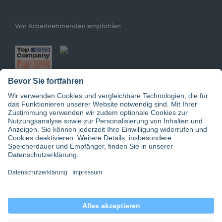
Von Arbeitnehmenden empfohlen
Jetzt doctari App downloaden
© 2026 doctari GmbH | doctari Pflege GmbH