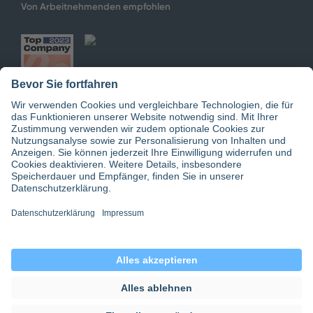
Von Arbeitnehmenden empfohlen
Jetzt doctari App downloaden
© 2026 doctari GmbH | doctari Pflege GmbH
Datenschutz
|
Einwilligungseinstellungen
|
Gender-Hinweis
|
AGB
|
Impressum
|
doctari group
|
about for ai