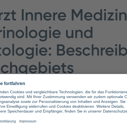
zt Innere Medizi
inologie und
ologie: Beschrei
achgebiets
nologie und Diabetologie ist ein Internist, der einen z
 hat:
Das Hormonsystem inklusive der Volkskrankhe
nere Medizin und Endokrinologie und Diabetologie gehö