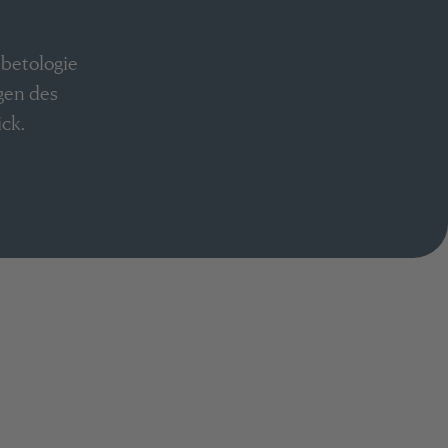
abetologie
gen des
ck.