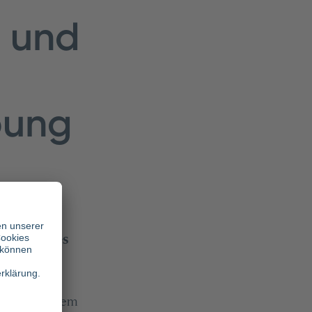
n und
bung
usätzlichen
it Diabetes
rt mit seinem