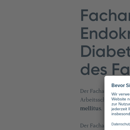
Fachar
Endokr
Diabet
des F
Der Facharzt Endokri
Arbeitsschwerpunkt
mellitus
.
Der Facharzt für In