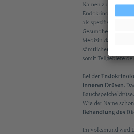
Namen zu den längst
Endokrinologie und D
als spezifische Schw
Gesundheit von beso
Medizin dar. Es bes
sämtlicher
Organsy
somit Teilgebiete d
Bei der
Endokrinol
inneren Drüsen
. Da
Bauchspeicheldrüse.
Wie der Name schon s
Behandlung des Dia
Im Volksmund wird D