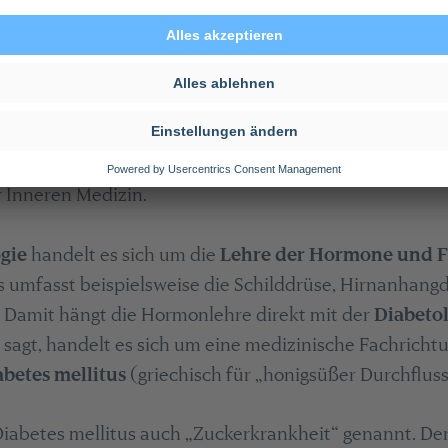
en Facharztbezeichnungen (nachfolgend deswegen al
iabetologie abgekürzt). Dabei sind die Endokrinologi
erpunkte der Inneren Medizin zu betrachten, die für di
nderer Bedeutung sind. Die
Innere Medizin
stellt ei
chäftigt sich mit dem Aufbau, der Funktion und den E
steme
des menschlichen Körpers. Endokrinologie und D
er Inneren Medizin.
ogie
handelt es sich um die
Lehre der Hormone und F
s umfasst beispielsweise die Schilddrüse, Hirnanhang
 Damit hängt die Hormonlehre direkt mit der
Diabeto
agt, handelt es sich um eine medizinische Fachrichtun
betes mellitus
(griechisch für „honigsüßer Durchflus
iabetes mellitus auch „Zuckerkrankheit“ genannt. De