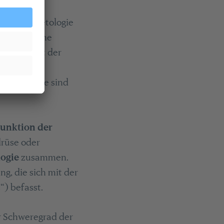
s Facharzt
e und Diabetologie
e öffentliche
n Kerngebiet der
rkrankungen
iabetologie sind
unktion der
drüse oder
logie
zusammen.
g, die sich mit der
s“) befasst.
r Schweregrad der