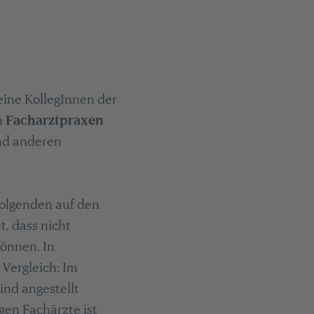
eine KollegInnen der
n
Facharztpraxen
und anderen
 Folgenden auf den
t, dass nicht
können. In
 Vergleich: Im
ind angestellt
igen Fachärzte ist