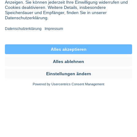
ich dann in London angerufen und gefragt: Braucht ihr
mich? Und sie sagten: Wir brauchen eher Betten als
Ärzte. Danach habe ich nicht mehr als Arzt gearbeitet.
Als ich dann für die Serie ans Set kam und das
Krankenhaus sah, da hat es sich ein bisschen so
angefühlt, als wäre ich zurück.
Wie realistisch ist die Serie im Vergleich zum
echten Krankenhausalltag?
Inhaltsverzeichnis
Teilen
Samuel:
Ich denke, wenn man etwas wirklich
Schließen
Realistisches machen möchte, sollte man einen
Dokumentarfilm machen. KRANK ist eine fiktionale
Serie und es geht darum, einen Eindruck zu vermitteln
und darum, das Publikum zu unterhalten. Das heißt, es