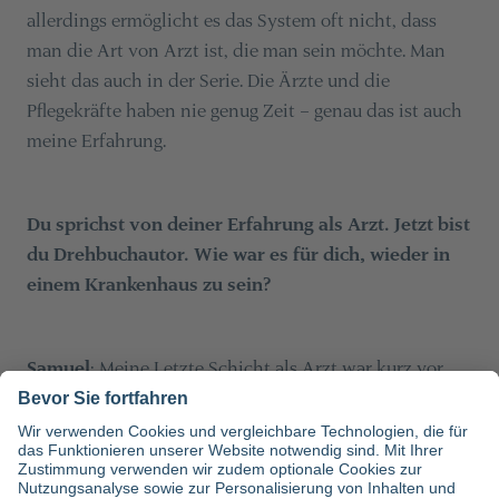
allerdings ermöglicht es das System oft nicht, dass
man die Art von Arzt ist, die man sein möchte. Man
sieht das auch in der Serie. Die Ärzte und die
Pflegekräfte haben nie genug Zeit – genau das ist auch
meine Erfahrung.
Du sprichst von deiner Erfahrung als Arzt. Jetzt bist
du Drehbuchautor. Wie war es für dich, wieder in
einem Krankenhaus zu sein?
Samuel
: Meine Letzte Schicht als Arzt war kurz vor
Covid. Damals bin ich während meiner Ausbildung in
Berlin an der Filmschule regelmäßig zurück nach
London geflogen, um dort Schichten in der
Notaufnahme zu machen. Während der Pandemie habe