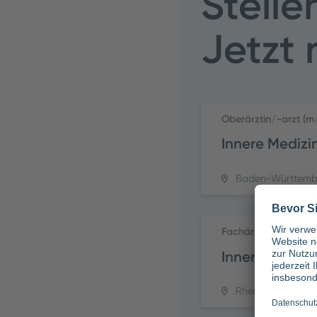
Stelle
Jetzt
Oberärztin/-arzt (
Innere Medizi
Baden-Württemb
Fachärztin/-arzt (m
Innere Medizi
Rheinland-Pfalz