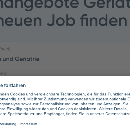
nangebote Geriat
 neuen Job finden
m/w/d)
n und Geriatrie
erg
/w/d)
n und Geriatrie