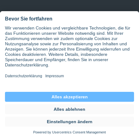
Service
Empfehlungsprogramm
Dienstplanung
Festanstellung
Ärztevermittlung
Jobbörse
Stellenangebote Ärzte
Gehalt
Gehaltsrechner Pflege