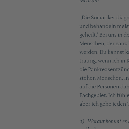
Medizin?
„Die Somatiker diag
und behandeln meist
geheilt.' Bei uns in 
Menschen, der ganz i
werden. Du kannst k
traurig, wenn ich i
die Pankreasentzünd
stehen Menschen. In 
auf die Personen dah
Fachgebiet. Ich fühle
aber ich gehe jeden
2) Worauf kommt es be