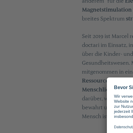
anderem für die
El
Magnetstimulation
breites Spektrum
str
Seit 2019 ist Marcel
doctari im Einsatz, 
über die Kinder- und
Gesundheitswesen. 
mitgenommen in eine
Ressourcen
sowie
Menschlichkeit,
die
darüber, wie nah ih
bewahrt und weshalb e
Mensch ist und keine