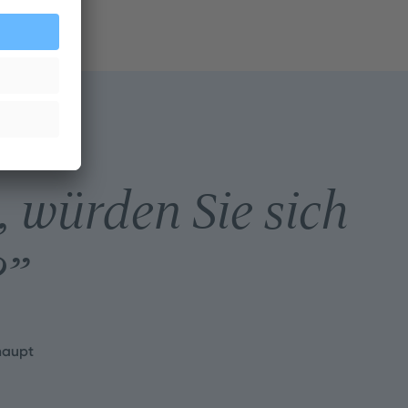
, würden Sie sich
?
”
haupt