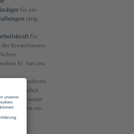
le
ändiger
für ein
stellungen
tätig.
rbeitskraft
für
on der Erwachsenen-
tlichen
fnahme.
Er hat uns
on einer besonderen
richt er ehrlich
es Kind"
bewusst
Patient zuerst ein