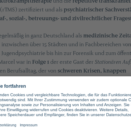
ektrokrampftherapie
und die
repetitive transkraniel
(rTMS) zertifiziert und als
psychiatrischer Sachverst
af-, sozial-, betreuungs- und zivilrechtlicher Frage
 regelmäßig in ganz Deutschland als
medizinische Zeita
in inzwischen über 15 Städten und in Fachbereichen v
 Jugendpsychiatrie bis hin zur Forensik und zum öffen
Marcel war in
Folge 1
der erste Gast der
Stationären Au
n Berufsalltag, der von
schweren Krisen, knappen
großen Emotionen
geprägt ist, zugleich aber auch v
 man sonst selten zu Gesicht bekommt. Im Interview sp
m manche Schicksale gehen, warum er sich sein
„inner
s für in so wichtig ist, dass jede Patientin und jeder 
 "Diagnose auf Zimmer 7".