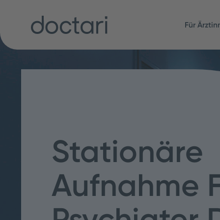
Für Ärzti
Stationäre
Aufnahme F
Psychiater D