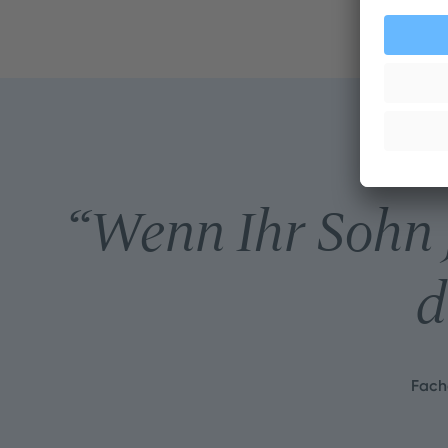
“
Wenn Ihr Sohn j
d
Fach