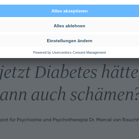
etzt Diabetes hätte
ann auch schämen
arzt für Psychiatrie und Psychotherapie Dr. Marcel von Rauch