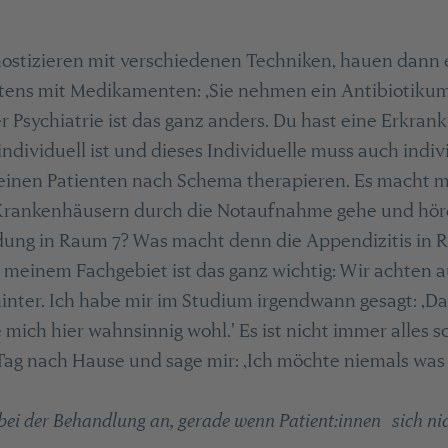
nostizieren mit verschiedenen Techniken, hauen dann 
ens mit Medikamenten: ‚Sie nehmen ein Antibiotikum
der Psychiatrie ist das ganz anders. Du hast eine Erkran
ndividuell ist und dieses Individuelle muss auch indiv
einen Patienten nach Schema therapieren. Es macht 
n Krankenhäusern durch die Notaufnahme gehe und hör
ung in Raum 7? Was macht denn die Appendizitis in R
meinem Fachgebiet ist das ganz wichtig: Wir achten a
inter. Ich habe mir im Studium irgendwann gesagt: ‚Da
 mich hier wahnsinnig wohl.' Es ist nicht immer alles sc
 Tag nach Hause und sage mir: ‚Ich möchte niemals wa
i der Behandlung an, gerade wenn Patient:innen sich nic