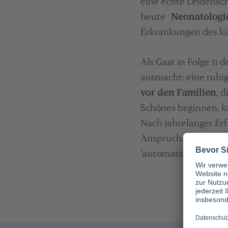
eine echte Leidensch
heute
Neonatologi
Erkrankungen des ki
Als Gast in Folge 11 
ausmacht: eine ruhige
vor den Familien
, 
Schönes beginnen, kan
Nach jahrelanger Er
Anspruch, Dinge saub
'automatisch recht 