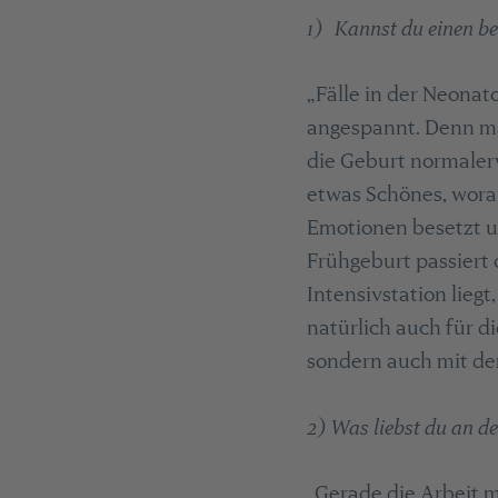
1) Kannst du einen be
„Fälle in der Neonat
angespannt. Denn man
die Geburt normalerw
etwas Schönes, worau
Emotionen besetzt un
Frühgeburt passiert 
Intensivstation liegt
natürlich auch für d
sondern auch mit dem
2) Was liebst du an d
„Gerade die Arbeit m