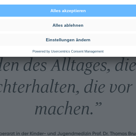
hargen' in Krankenh
den des Alltages, di
hterhalten, die vor
machen.
”
erarzt in der Kinder- und Jugendmedizin Prof. Dr. Thomas Br