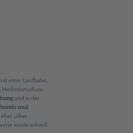
mit einer Laufbahn,
m Medizinstudium
chung
und in der
Chemie und
 eher „über
orene wurde schnell