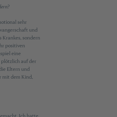
dern?
motional sehr
hwangerschaft und
ts Krankes, sondern
hr positiven
spiel eine
plötzlich auf der
 die Eltern und
ur mit dem Kind,
gemacht. Ich hatte