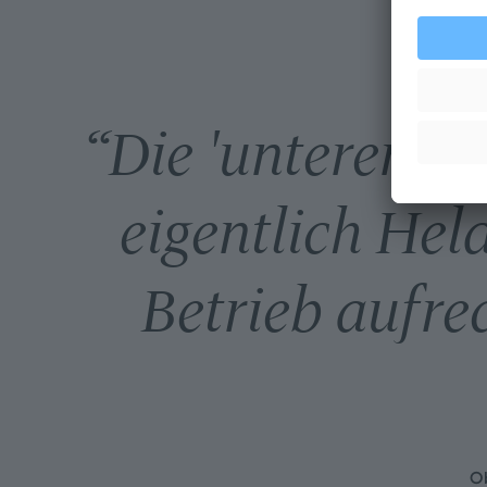
“
Die 'unteren C
eigentlich Hel
Betrieb aufrec
Ob