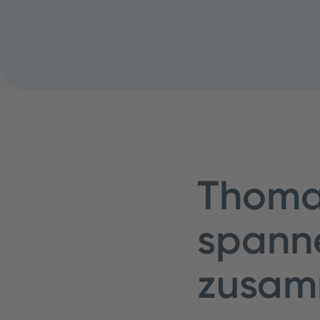
Thomas
spann
zusam