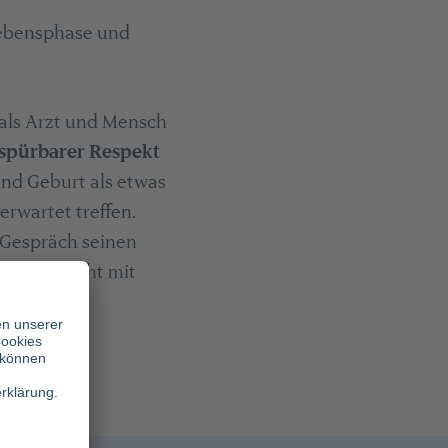
Lebensphase und
n als Arzt und Mensch
spürbarer Respekt
nd Geburt als etwas
erwartet treffen.
 Gespräch seinen
archie nicht mit