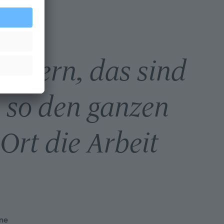
äusern, das sind
e so den ganzen
 Ort die Arbeit
une