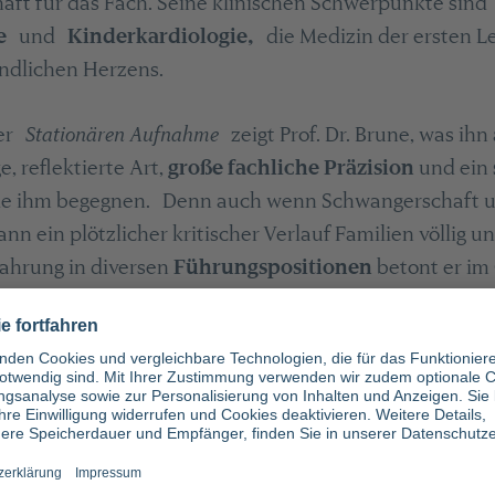
aft für das Fach. Seine klinischen Schwerpunkte sind
e
und
Kinderkardiologie,
die Medizin der ersten 
ndlichen Herzens.
der
Stationären Aufnahme
zeigt Prof. Dr. Brune, was ih
, reflektierte Art,
große fachliche Präzision
und ein
die ihm begegnen. Denn auch wenn Schwangerschaft u
n ein plötzlicher kritischer Verlauf Familien völlig un
fahrung in diversen
Führungspositionen
betont er im
er zu begründen, evidenzbasiert zu arbeiten und Hier
haben' zu verwechseln.