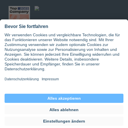
Jetzt doctari App downloaden
© 2026 doctari GmbH | doctari Pflege GmbH
Datenschutz
|
Einwilligungseinstellungen
|
Gender-Hinweis
|
AGB
|
Impressum
|
doctari group
|
about for ai