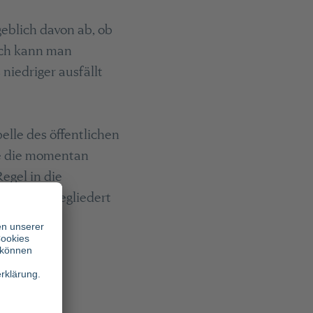
eblich davon ab, ob
lich kann man
niedriger ausfällt
elle des öffentlichen
die die momentan
egel in die
tslöhnen
gegliedert