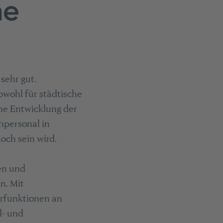
he
sehr gut.
owohl für städtische
he Entwicklung der
chpersonal in
och sein wird.
en und
n. Mit
hrfunktionen an
l- und