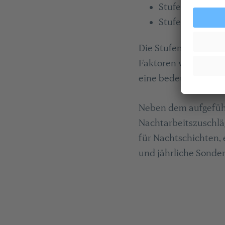
Stufe 5: 3.489,0
Stufe 6: 3.699,1
Die Stufenzugehörigk
Faktoren wie beispi
eine bedeutende Rol
Neben dem aufgefüh
Nachtarbeitszuschläg
für Nachtschichten, 
und jährliche Sonde