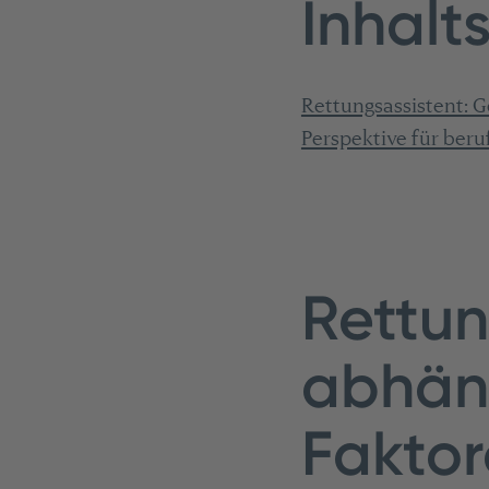
Inhalt
Rettungsassistent: 
Perspektive für beruf
Rettun
abhän
Fakto