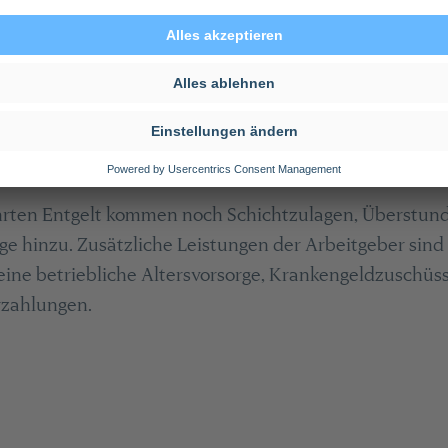
1 Euro
9 Euro
eit hängt vor allem von der Dauer der Berufsjahre ab,
elsweise Fachkenntnisse und Führungs- und Personalv
le.
rten Entgelt kommen noch Schichtzulagen, Überstun
e hinzu. Zusätzliche Leistungen der Arbeitgeber sind
eine betriebliche Altersvorsorge, Krankengeldzuschüs
rzahlungen.