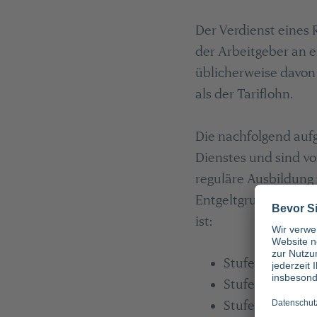
Der Verdienst eines 
der Arbeitgeber an e
üblicherweise davon 
als der Tariflohn.
Die nachfolgend aufg
Dienstes und sind vo
reguläre Ausbildung 
Entgeltgruppe P8 ein
ist:
Stufe 2 (Berufse
Stufe 3: 3.149.8
Stufe 4: 3.337,4