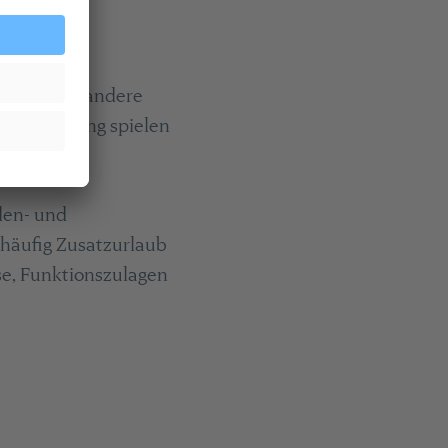
 aber auch andere
erantwortung spielen
den- und
 häufig Zusatzurlaub
se, Funktionszulagen