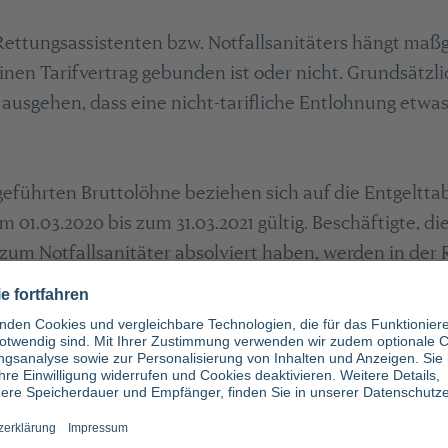
Rettungsassistenten bzw. Notfallsanitäters hängt maßg
inen Tarifvertrag gebunden ist oder nicht. Grundsätz
ausgehen, dass eine nicht-tarifliche Entlohnung etwas 
eführten Bruttolöhne beziehen sich auf die Entgelttab
m 01.03.2020 bis zum 31.03.2021 gültig. Beschäftigte, 
zum Notfallsanitäter absolviert haben, werden in der R
gestuft, die in fünf Stufen mit folgenden
Bruttomona
insteiger): 3.003,48 Euro
3 Euro
7 Euro