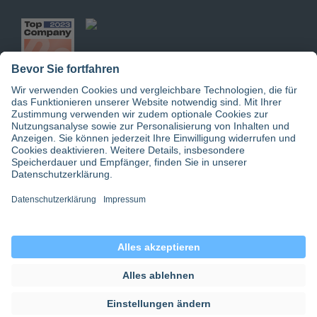
Jetzt doctari App downloaden
© 2026 doctari GmbH | doctari Pflege GmbH
Datenschutz
|
Einwilligungseinstellungen
|
Gender-Hinweis
|
AGB
|
Impressum
|
doctari group
|
about for ai