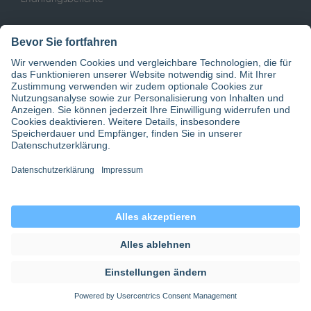
Service
Empfehlungsprogramm
Dienstplanung
Festanstellung
Ärztevermittlung
Jobbörse
Stellenangebote Ärzte
Gehalt