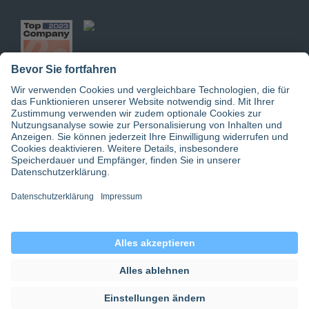
Jetzt doctari App downloaden
© 2026 doctari GmbH | doctari Pflege GmbH
Datenschutz
|
Einwilligungseinstellungen
|
Gender-Hinweis
|
AGB
|
Impressum
|
doctari group
|
about for ai