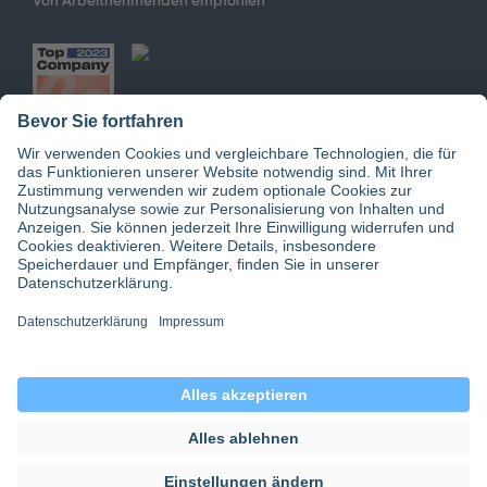
Jetzt doctari App downloaden
© 2026 doctari GmbH | doctari Pflege GmbH
Datenschutz
|
Einwilligungseinstellungen
|
Gender-Hinweis
|
AGB
|
Impressum
|
doctari group
|
about for ai