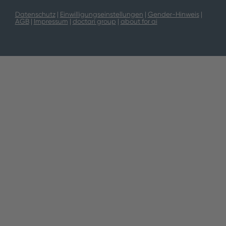
Datenschutz
|
Einwilligungseinstellungen
|
Gender-Hinweis
|
AGB
|
Impressum
|
doctari group
|
about for ai